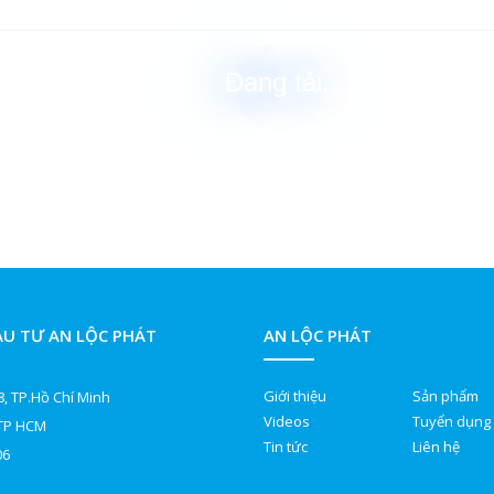
Đang tải...
ẦU TƯ AN LỘC PHÁT
AN LỘC PHÁT
Giới thiệu
Sản phẩm
, TP.Hồ Chí Minh
Videos
Tuyển dụng
 TP HCM
Tin tức
Liên hệ
06