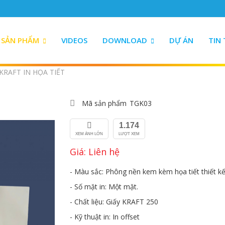
h
SẢN PHẨM
VIDEOS
DOWNLOAD
DỰ ÁN
TIN
 KRAFT IN HỌA TIẾT
Mã sản phẩm
TGK03
1.174
XEM ẢNH LỚN
LƯỢT XEM
Giá: Liên hệ
- Màu sắc: Phông nền kem kèm họa tiết thiết kế
- Số mặt in: Một mặt.
- Chất liệu: Giấy KRAFT 250
- Kỹ thuật in: In offset