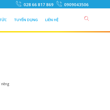
028 66 817 869
0909043506
 TỨC
TUYỂN DỤNG
LIÊN HỆ
 riêng