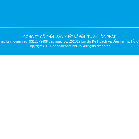
CÔNG TY CỔ PHẦN SẢN XUẤT VÀ ĐẦU TƯ AN LỘC PHÁT
hép kinh doanh số: 0312079608 cấp ngày 06/12/2012 bởi Sở Kế Hoạch và Đầu Tư Tp. Hồ C
Copyrights © 2022 anlocphat.net.vn. All rights reserved.