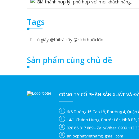
Giá thành hợp lý, phù hợp với mọi khách hàng.
Tags
túigiấy @túitráicây @kíchthướclớn
Sản phẩm cùng chủ đề
CÔNG TY CỔ PHẦN SẢN XUẤT VÀ Đ
6/6 Đường 15 Cao Lỗ, Phường 4, Quận 8
14/1 Chánh Hưng, Phước Lộc, Nhà Bè,
028 66 817 869 - Zalo/Viber: 0909.112.3
anlocphatvietnam@gmail.com