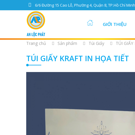
6/6 Đường 15 Cao Lỗ, Phường 4, Quận 8, TP.Hồ Chí Min
GIỚI THIỆU
Trang chủ
Sản phẩm
Túi Giấy
TÚI GIẤY
TÚI GIẤY KRAFT IN HỌA TIẾT