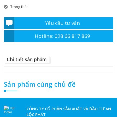
Trạng thái:
Yêu cầu tư vấn
Hotline: 028 66 817 869
Chi tiết sản phẩm
Sản phẩm cùng chủ đề
CÔNG TY CỔ PHẦN SẢN XUẤT VÀ ĐẦU TƯ AN
LỘC PHÁT