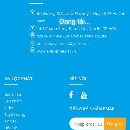
6/6 Đường 15 Cao Lỗ, Phường 4, Quận 8, TP.Hồ Chí
Đang tải...
Minh
14/1 Chánh Hưng, Phước Lộc, Nhà Bè, TP HCM
028 66 817 869 - Zalo/Viber: 0909.112.306
anlocphatvietnam@gmail.com
www.anlocphat.net.vn
AN LỘC PHÁT
KẾT NỐI
Giới thiệu
Sản phẩm
Videos
ĐĂNG KÝ NHẬN EMAIL
Tuyển dụng
Tin tức
Liên hệ