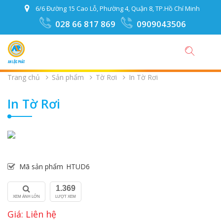
6/6 Đường 15 Cao Lỗ, Phường 4, Quận 8, TP.Hồ Chí Minh
028 66 817 869
0909043506
Trang chủ
Sản phẩm
Tờ Rơi
In Tờ Rơi
In Tờ Rơi
Mã sản phẩm
HTUD6
1.369
XEM ẢNH LỚN
LƯỢT XEM
Giá: Liên hệ