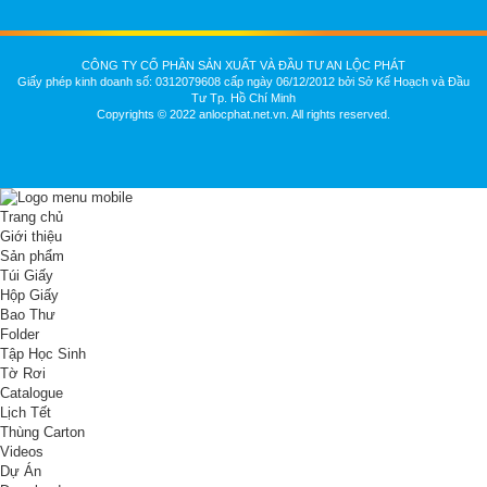
CÔNG TY CỔ PHẦN SẢN XUẤT VÀ ĐẦU TƯ AN LỘC PHÁT
Giấy phép kinh doanh số: 0312079608 cấp ngày 06/12/2012 bởi Sở Kế Hoạch và Đầu
Tư Tp. Hồ Chí Minh
Copyrights © 2022 anlocphat.net.vn. All rights reserved.
Trang chủ
Giới thiệu
Sản phẩm
Túi Giấy
Hộp Giấy
Bao Thư
Folder
Tập Học Sinh
Tờ Rơi
Catalogue
Lịch Tết
Thùng Carton
Videos
Dự Án